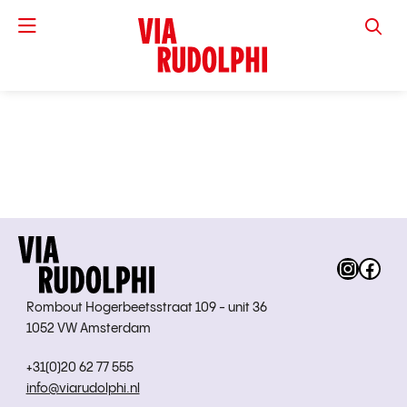
VIA RUD
Instag
Fac
Rombout Hogerbeetsstraat 109 - unit 36
1052 VW Amsterdam
+31(0)20 62 77 555
info@viarudolphi.nl