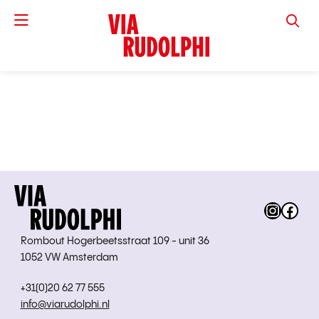
VIA RUD
Instag
Fac
Rombout Hogerbeetsstraat 109 - unit 36
1052 VW Amsterdam
+31(0)20 62 77 555
info@viarudolphi.nl