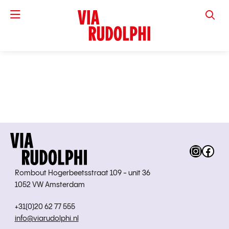
VIA RUD
Instag
Fac
Rombout Hogerbeetsstraat 109 - unit 36
1052 VW Amsterdam
+31(0)20 62 77 555
info@viarudolphi.nl