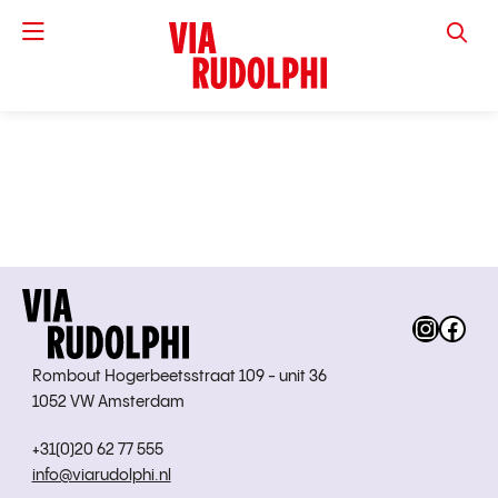
VIA RUD
Instag
Fac
Rombout Hogerbeetsstraat 109 - unit 36
1052 VW Amsterdam
+31(0)20 62 77 555
info@viarudolphi.nl