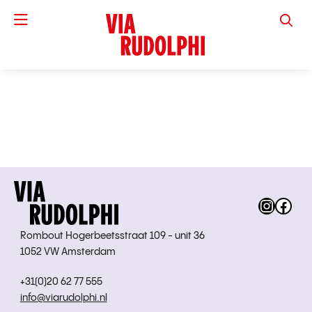
VIA RUD
Instag
Fac
Rombout Hogerbeetsstraat 109 - unit 36
1052 VW Amsterdam
+31(0)20 62 77 555
info@viarudolphi.nl