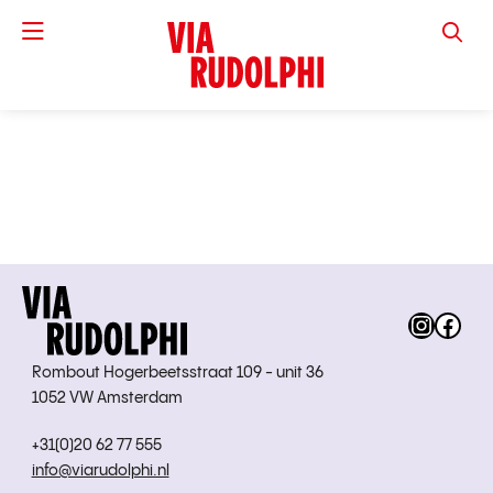
VIA RUD
Instag
Fac
Rombout Hogerbeetsstraat 109 - unit 36
1052 VW Amsterdam
+31(0)20 62 77 555
info@viarudolphi.nl