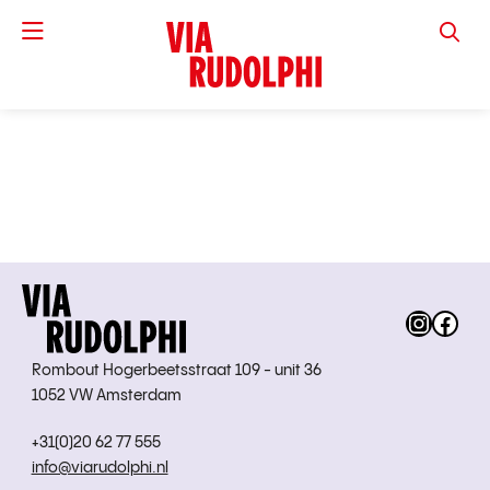
VIA RUD
Instag
Fac
Rombout Hogerbeetsstraat 109 - unit 36
1052 VW Amsterdam
+31(0)20 62 77 555
info@viarudolphi.nl