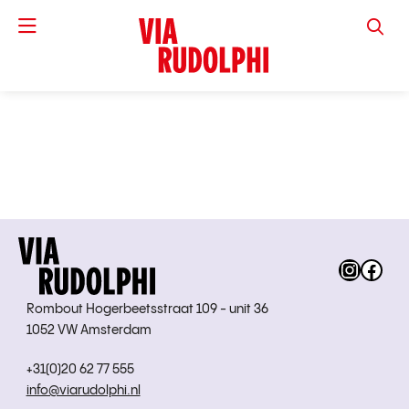
VIA RUD
Instag
Fac
Rombout Hogerbeetsstraat 109 - unit 36
1052 VW Amsterdam
+31(0)20 62 77 555
info@viarudolphi.nl