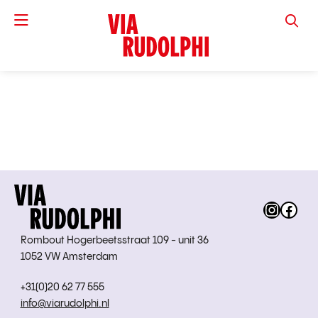
VIA RUD
Instag
Fac
Rombout Hogerbeetsstraat 109 - unit 36
1052 VW Amsterdam
+31(0)20 62 77 555
info@viarudolphi.nl