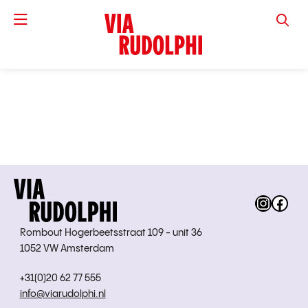
VIA RUD
Instag
Fac
Rombout Hogerbeetsstraat 109 - unit 36
1052 VW Amsterdam
+31(0)20 62 77 555
info@viarudolphi.nl