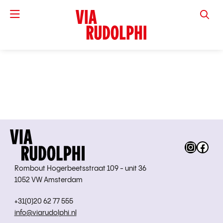
VIA RUD
Instag
Fac
Rombout Hogerbeetsstraat 109 - unit 36
1052 VW Amsterdam
+31(0)20 62 77 555
info@viarudolphi.nl