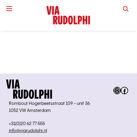
VIA RUD
Instag
Fac
Rombout Hogerbeetsstraat 109 - unit 36
1052 VW Amsterdam
+31(0)20 62 77 555
info@viarudolphi.nl