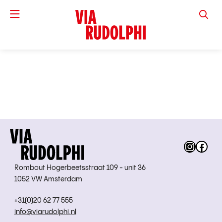
VIA RUD
Instag
Fac
Rombout Hogerbeetsstraat 109 - unit 36
1052 VW Amsterdam
+31(0)20 62 77 555
info@viarudolphi.nl