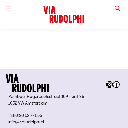
VIA RUD
Instag
Fac
Rombout Hogerbeetsstraat 109 - unit 36
1052 VW Amsterdam
+31(0)20 62 77 555
info@viarudolphi.nl