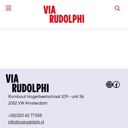
VIA RUD
Instag
Fac
Rombout Hogerbeetsstraat 109 - unit 36
1052 VW Amsterdam
+31(0)20 62 77 555
info@viarudolphi.nl