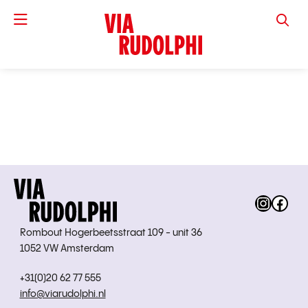
VIA RUD
Instag
Fac
Rombout Hogerbeetsstraat 109 - unit 36
1052 VW Amsterdam
+31(0)20 62 77 555
info@viarudolphi.nl