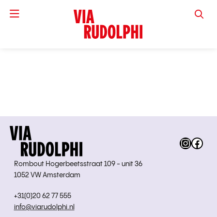
VIA RUD
Instag
Fac
Rombout Hogerbeetsstraat 109 - unit 36
1052 VW Amsterdam
+31(0)20 62 77 555
info@viarudolphi.nl