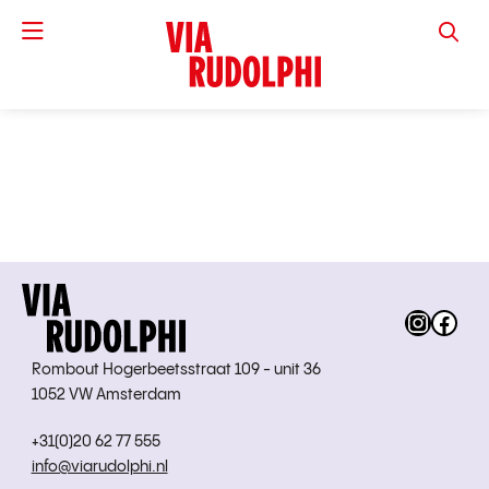
VIA RUD
Instag
Fac
Rombout Hogerbeetsstraat 109 - unit 36
1052 VW Amsterdam
+31(0)20 62 77 555
info@viarudolphi.nl