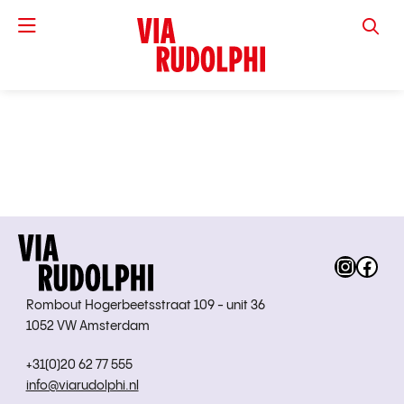
VIA RUD
Instag
Fac
Rombout Hogerbeetsstraat 109 - unit 36
1052 VW Amsterdam
+31(0)20 62 77 555
info@viarudolphi.nl