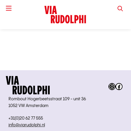
VIA RUD
Instag
Fac
Rombout Hogerbeetsstraat 109 - unit 36
1052 VW Amsterdam
+31(0)20 62 77 555
info@viarudolphi.nl