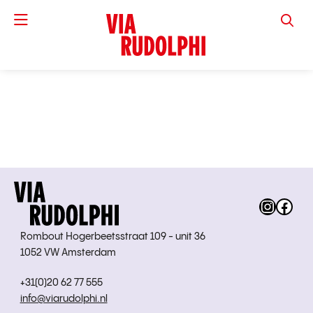
VIA RUD
Instag
Fac
Rombout Hogerbeetsstraat 109 - unit 36
1052 VW Amsterdam
+31(0)20 62 77 555
info@viarudolphi.nl