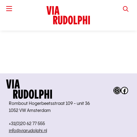
VIA RUD
Instag
Fac
Rombout Hogerbeetsstraat 109 - unit 36
1052 VW Amsterdam
+31(0)20 62 77 555
info@viarudolphi.nl