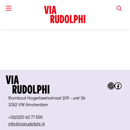
VIA RUD
Instag
Fac
Rombout Hogerbeetsstraat 109 - unit 36
1052 VW Amsterdam
+31(0)20 62 77 555
info@viarudolphi.nl