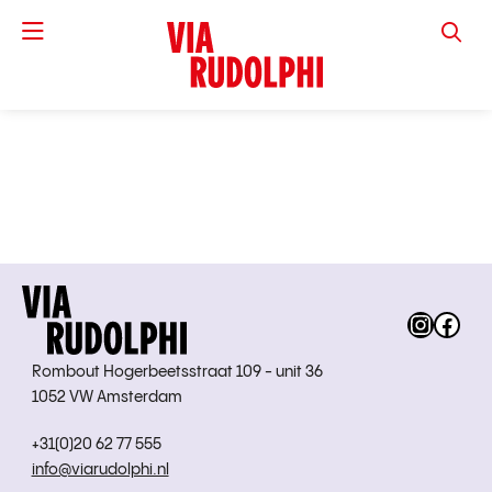
VIA RUD
Instag
Fac
Rombout Hogerbeetsstraat 109 - unit 36
1052 VW Amsterdam
+31(0)20 62 77 555
info@viarudolphi.nl