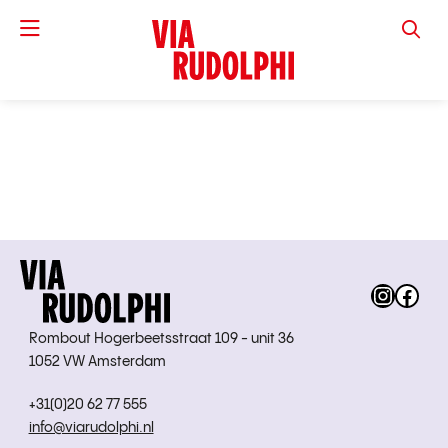
VIA RUD
Instag
Fac
Rombout Hogerbeetsstraat 109 - unit 36
1052 VW Amsterdam
+31(0)20 62 77 555
info@viarudolphi.nl