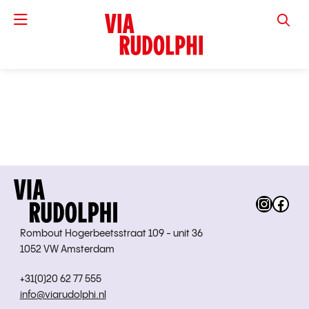
VIA RUD
Instag
Fac
Rombout Hogerbeetsstraat 109 - unit 36
1052 VW Amsterdam
+31(0)20 62 77 555
info@viarudolphi.nl