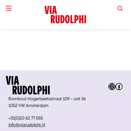
VIA RUD
Instag
Fac
Rombout Hogerbeetsstraat 109 - unit 36
1052 VW Amsterdam
+31(0)20 62 77 555
info@viarudolphi.nl