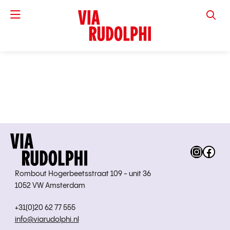
VIA RUD
Instag
Fac
Rombout Hogerbeetsstraat 109 - unit 36
1052 VW Amsterdam
+31(0)20 62 77 555
info@viarudolphi.nl