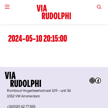
VIA RUD
2024-05-10 20:15:00
Instag
Fac
Rombout Hogerbeetsstraat 109 - unit 36
1052 VW Amsterdam
+31(0)20 62 77 555