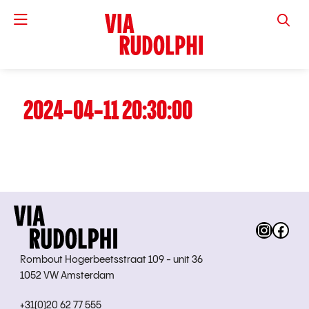
VIA RUD
2024-04-11 20:30:00
Instag
Fac
Rombout Hogerbeetsstraat 109 - unit 36
1052 VW Amsterdam
+31(0)20 62 77 555