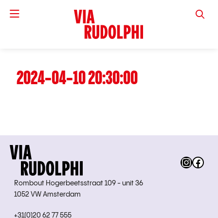
VIA RUD
2024-04-10 20:30:00
Instag
Fac
Rombout Hogerbeetsstraat 109 - unit 36
1052 VW Amsterdam
+31(0)20 62 77 555