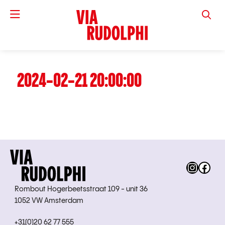
VIA RUD
2024-02-21 20:00:00
Instag
Fac
Rombout Hogerbeetsstraat 109 - unit 36
1052 VW Amsterdam
+31(0)20 62 77 555