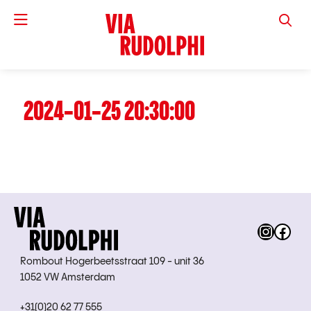
VIA RUD
2024-01-25 20:30:00
Instag
Fac
Rombout Hogerbeetsstraat 109 - unit 36
1052 VW Amsterdam
+31(0)20 62 77 555