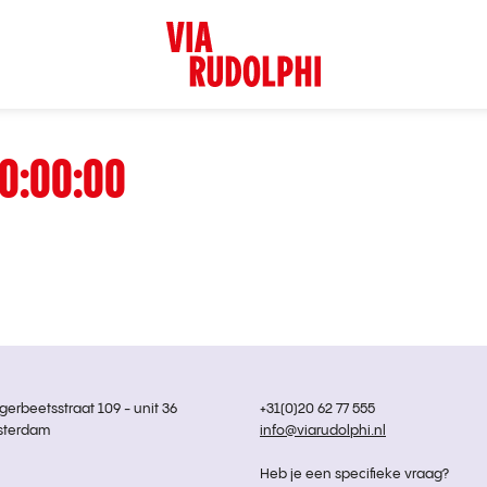
0:00:00
rbeetsstraat 109 - unit 36
+31(0)20 62 77 555
sterdam
info@viarudolphi.nl
Heb je een specifieke vraag?