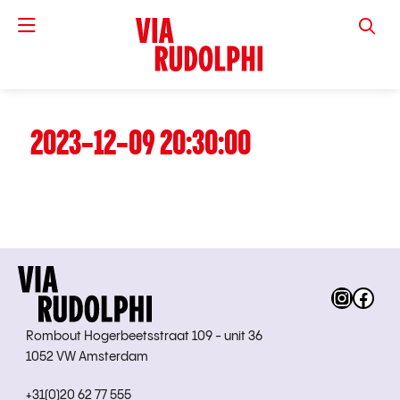
VIA RUD
2023-12-09 20:30:00
Instag
Fac
Rombout Hogerbeetsstraat 109 - unit 36
1052 VW Amsterdam
+31(0)20 62 77 555