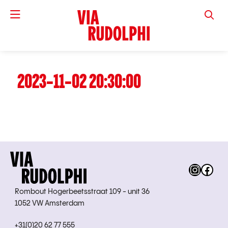
VIA RUD
2023-11-02 20:30:00
Instag
Fac
Rombout Hogerbeetsstraat 109 - unit 36
1052 VW Amsterdam
+31(0)20 62 77 555