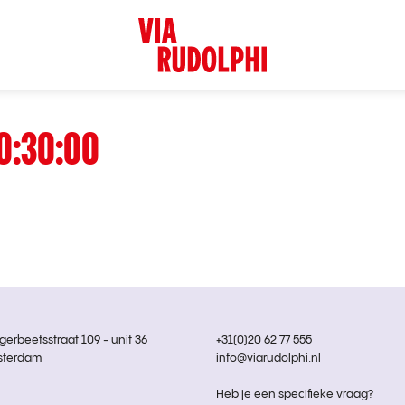
0:30:00
rbeetsstraat 109 - unit 36
+31(0)20 62 77 555
sterdam
info@viarudolphi.nl
Heb je een specifieke vraag?