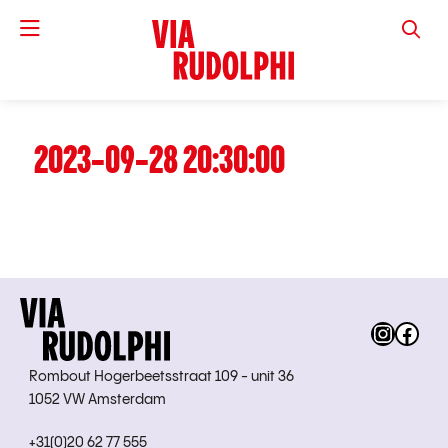
VIA RUD
2023-09-28 20:30:00
Instag
Fac
Rombout Hogerbeetsstraat 109 - unit 36
1052 VW Amsterdam
+31(0)20 62 77 555