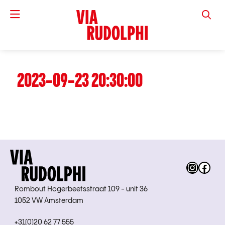
VIA RUD
2023-09-23 20:30:00
Instag
Fac
Rombout Hogerbeetsstraat 109 - unit 36
1052 VW Amsterdam
+31(0)20 62 77 555