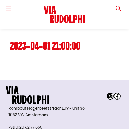
VIA RUD
2023-04-01 21:00:00
Instag
Fac
Rombout Hogerbeetsstraat 109 - unit 36
1052 VW Amsterdam
+31(0)20 62 77 555