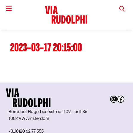
VIA RUD
2023-03-17 20:15:00
Instag
Fac
Rombout Hogerbeetsstraat 109 - unit 36
1052 VW Amsterdam
+31(0)20 62 77 555