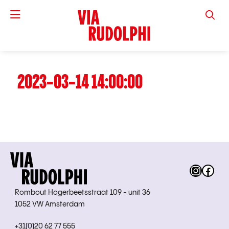
VIA RUD
2023-03-14 14:00:00
Instag
Fac
Rombout Hogerbeetsstraat 109 - unit 36
1052 VW Amsterdam
+31(0)20 62 77 555