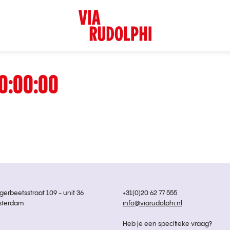
0:00:00
rbeetsstraat 109 - unit 36
+31(0)20 62 77 555
sterdam
info@viarudolphi.nl
Heb je een specifieke vraag?