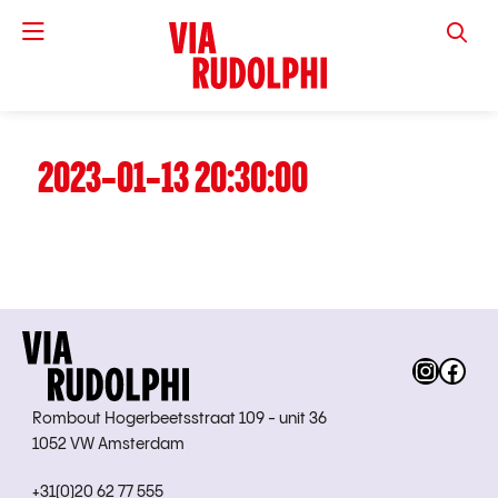
VIA RUD
2023-01-13 20:30:00
Instag
Fac
Rombout Hogerbeetsstraat 109 - unit 36
1052 VW Amsterdam
+31(0)20 62 77 555