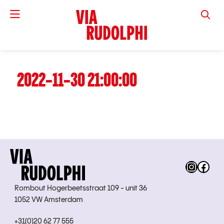
VIA RUD
2022-11-30 21:00:00
Instag
Fac
Rombout Hogerbeetsstraat 109 - unit 36
1052 VW Amsterdam
+31(0)20 62 77 555