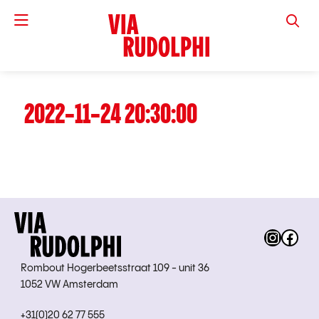
VIA RUD
2022-11-24 20:30:00
Instag
Fac
Rombout Hogerbeetsstraat 109 - unit 36
1052 VW Amsterdam
+31(0)20 62 77 555