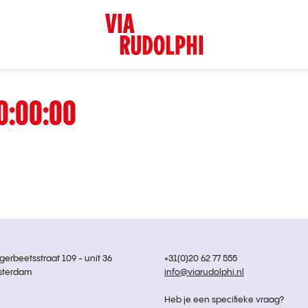
0:00:00
rbeetsstraat 109 - unit 36
+31(0)20 62 77 555
sterdam
info@viarudolphi.nl
Heb je een specifieke vraag?