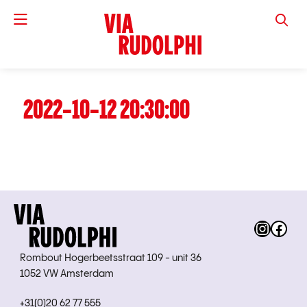
VIA RUD
2022-10-12 20:30:00
Instag
Fac
Rombout Hogerbeetsstraat 109 - unit 36
1052 VW Amsterdam
+31(0)20 62 77 555