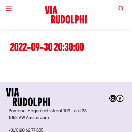
VIA RUD
2022-09-30 20:30:00
Instag
Fac
Rombout Hogerbeetsstraat 109 - unit 36
1052 VW Amsterdam
+31(0)20 62 77 555