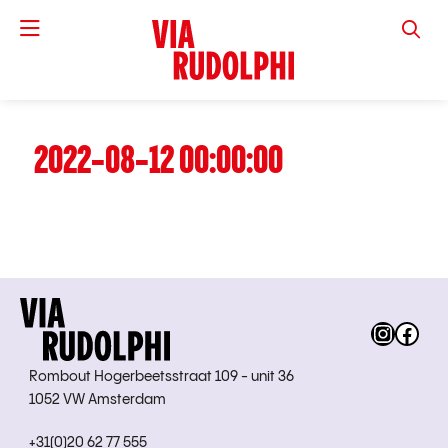
VIA RUD
2022-08-12 00:00:00
Instag
Fac
Rombout Hogerbeetsstraat 109 - unit 36
1052 VW Amsterdam
+31(0)20 62 77 555